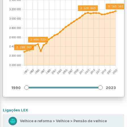
1990
2023
Ligações LEX
Velhice e reforma > Velhice > Pensão de velhice