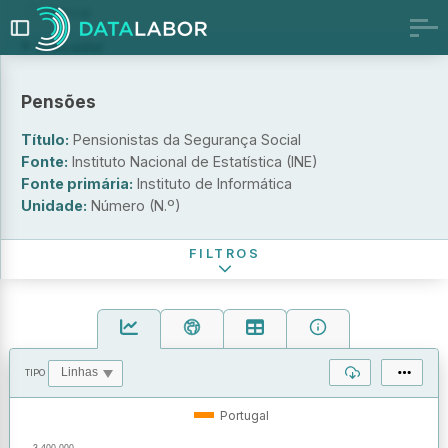
Mensal
Indicador
Pensionistas da Segurança Social
Pensões
Pensionistas da Segurança Social com reforma antecipada
Pensionistas da Segurança Social com complemento por
Título:
Pensionistas da Segurança Social
dependência
Fonte:
Instituto Nacional de Estatística (INE)
Tipo de pensão
Fonte primária:
Instituto de Informática
Unidade:
Número (N.º)
Período de referência
FILTROS
TIPO
OPERAÇÕES
VALORES
Portugal