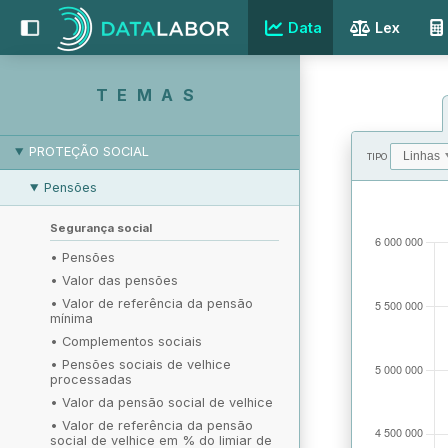
Data
Lex
EMPREGO E DESEMPREGO
REMUNERAÇÃO
TEMAS
RELAÇÕES LABORAIS
PROTEÇÃO SOCIAL
TIPO
Pensões
VALORES
Segurança social
•
Pensões
•
Valor das pensões
•
Valor de referência da pensão
mínima
•
Complementos sociais
•
Pensões sociais de velhice
processadas
•
Valor da pensão social de velhice
•
Valor de referência da pensão
social de velhice em % do limiar de