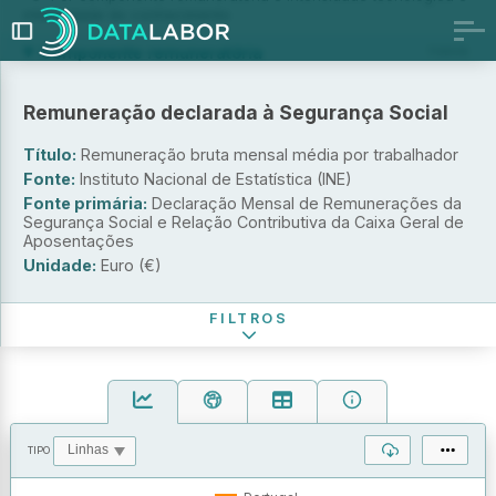
intensidade do conhecimento
Componente remuneratória
TODOS
Total
Remuneração declarada à Segurança Social
Regular
Não regular
Título:
Remuneração bruta mensal média por trabalhador
Fonte:
Instituto Nacional de Estatística (INE)
Setor institucional
Fonte primária:
Declaração Mensal de Remunerações da
Segurança Social e Relação Contributiva da Caixa Geral de
Escalão de pessoal ao serviço
Aposentações
Unidade:
Euro (€)
Período de referência dos dados (Mês)
FILTROS
TIPO
OPERAÇÕES
VALORES