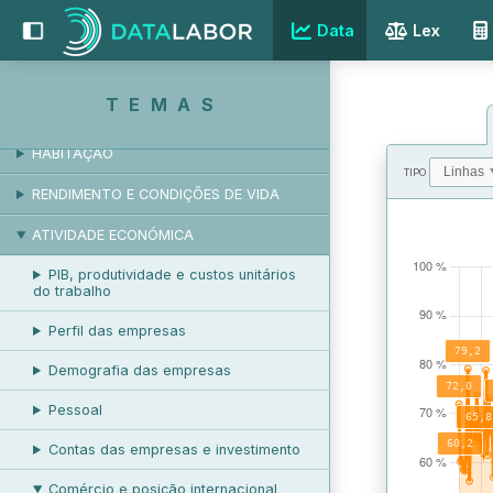
Data
Lex
RESPOSTAS SOCIAIS
EDUCAÇÃO E FORMAÇÃO
TEMAS
SAÚDE E ACIDENTES DE TRABALHO
HABITAÇÃO
TIPO
RENDIMENTO E CONDIÇÕES DE VIDA
VALORES
ATIVIDADE ECONÓMICA
PIB, produtividade e custos unitários
do trabalho
Perfil das empresas
Demografia das empresas
Pessoal
Contas das empresas e investimento
Comércio e posição internacional