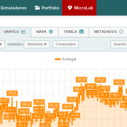
Simuladores
Portfolio
MicroLab
GRÁFICO
MAPA
TABELA
METADADOS
Guardar
Comparativo
OPERAÇÕES
MIN
MAX
TOL
Portugal