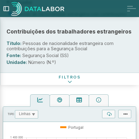
Indicador
Pessoas de nacionalidade estrangeira com contribuições
para a Segurança Social
Novas inscrições na Segurança Social de pessoas de
Contribuições dos trabalhadores estrangeiros
nacionalidade estrangeira
Valor das contribuições pagas à Segurança Social por
Título:
Pessoas de nacionalidade estrangeira com
pessoas de nacionalidade estrangeira
contribuições para a Segurança Social
Distritos
Fonte:
Segurança Social (SS)
Unidade:
Número (N.º)
Período de referência
FILTROS
TIPO
OPERAÇÕES
VALORES
Portugal