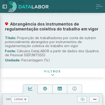
Indicador
Trabalhadores abrangidos por instrumentos de
regulamentação coletiva de trabalho em vigor
Proporção de trabalhadores abrangidos por instrumentos de
Abrangência dos instrumentos de
regulamentação coletiva de trabalho em vigor
regulamentação coletiva do trabalho em vigor
Proporção de trabalhadores abrangidos por convenções
coletivas em vigor
Título:
Proporção de trabalhadores por conta de outrem
Escala territorial
potencialmente abrangidos por instrumentos de
regulamentação coletiva do trabalho em vigor
Portugal
Fonte:
Cálculos DataLABOR a partir de dados dos Quadros
de Pessoal (GEP/MTSSS)
Global
Unidade:
Percentagem (%)
Período de referência
FILTROS
TIPO