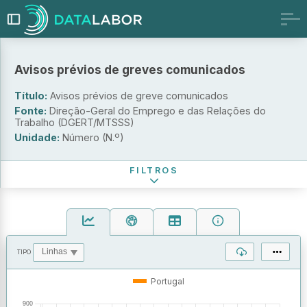
Periodicidade
Avisos prévios de greves comunicados
Anual
Título:
Avisos prévios de greve comunicados
Mensal
Fonte:
Direção-Geral do Emprego e das Relações do
Setor institucional
Trabalho (DGERT/MTSSS)
Unidade:
Número (N.º)
Período de referência
FILTROS
TIPO
OPERAÇÕES
VALORES
Portugal