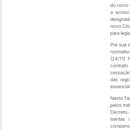
do novo C
a acresc
designad
novo Cód
para legi
Por sua v
normativ
(24/11) 
contrato
cessação
das regr
essencial
Nesta fa
pelos tr
Decreto-
isentas
compensa