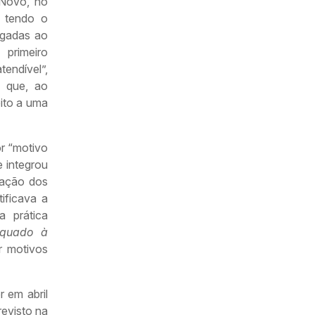
 Novo, no
, tendo o
ligadas ao
 primeiro
endível”,
, que, ao
eito a uma
r “motivo
e integrou
sação dos
ificava a
a prática
equado à
r motivos
r em abril
revisto na