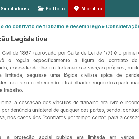
Simuladores
Portfolio
MicroLab
o do contrato de trabalho e desemprego
▸
Consideraçõe
ão Legislativa
Civil de 1867 (aprovado por Carta de Lei de 1/7) é o primei
vê e regula especificamente a figura do contrato de 
ado, concedendo-lhe um tratamento e secção próprios, muit
 limitada, seguisse uma lógica civilista típica de parid
tes, não se reconhecendo o trabalhador enquanto a parte mais
e trabalho.
loma, a cessação dos vínculos de trabalho era livre e incon
por denúncia unilateral de qualquer das partes, sendo, contud
usa, nos casos dos “contratos por tempo certo”, para a cessa
.
, a proteção social pública era limitada em vários d