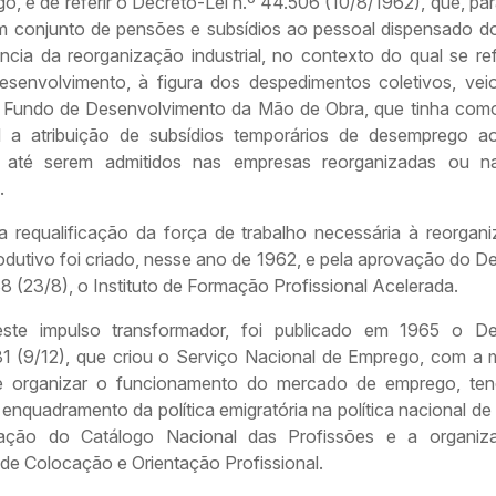
o, é de referir o Decreto-Lei n.º 44.506 (10/8/1962), que, pa
 um conjunto de pensões e subsídios ao pessoal dispensado do
ncia da reorganização industrial, no contexto do qual se ref
esenvolvimento, à figura dos despedimentos coletivos, ve
r o Fundo de Desenvolvimento da Mão de Obra, que tinha como
al a atribuição de subsídios temporários de desemprego a
, até serem admitidos nas empresas reorganizadas ou 
.
a requalificação da força de trabalho necessária à reorgan
odutivo foi criado, nesse ano de 1962, e pela aprovação do D
8 (23/8), o Instituto de Formação Profissional Acelerada.
ste impulso transformador, foi publicado em 1965 o De
31 (9/12), que criou o Serviço Nacional de Emprego, com a 
e organizar o funcionamento do mercado de emprego, t
 enquadramento da política emigratória na política nacional d
ração do Catálogo Nacional das Profissões e a organiz
de Colocação e Orientação Profissional.