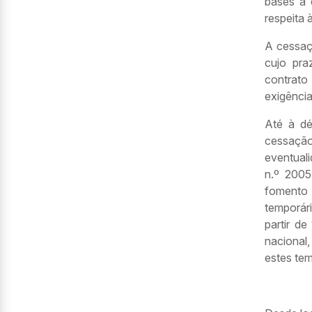
bases a 
respeita 
A cessaç
cujo pr
contrato
exigência
Até à dé
cessação
eventual
n.º 2005
fomento 
temporár
partir d
nacional,
estes te