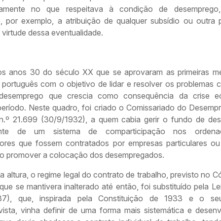
damente no que respeitava à condição de desemprego
, por exemplo, a atribuição de qualquer subsídio ou outra 
 virtude dessa eventualidade.
os anos 30 do século XX que se aprovaram as primeiras m
 português com o objetivo de lidar e resolver os problemas 
desemprego que crescia como consequência da crise e
período. Neste quadro, foi criado o Comissariado do Desempr
n.º 21.699 (30/9/1932), a quem cabia gerir o fundo de de
ente de um sistema de comparticipação nos orden
dores que fossem contratados por empresas particulares ou 
 promover a colocação dos desempregados.
altura, o regime legal do contrato de trabalho, previsto no Có
que se mantivera inalterado até então, foi substituído pela Le
937), que, inspirada pela Constituição de 1933 e o se
ivista, vinha definir de uma forma mais sistemática e desenv