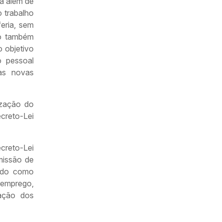
ra além de
 trabalho
eria, sem
io também
 objetivo
o pessoal
nas novas
ização do
ecreto-Lei
creto-Lei
missão de
endo como
e emprego,
ação dos