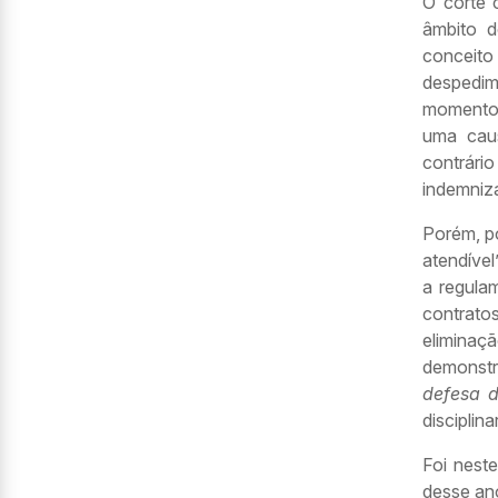
O corte 
âmbito d
conceito 
despedim
momento,
uma caus
contrário
indemniz
Porém, p
atendível
a regula
contrato
eliminaç
demonstr
defesa d
disciplin
Foi neste
desse ano