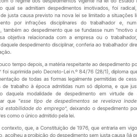
com o regime dos despedimentos vigente na lei do Estado
o qual se admitiam despedimentos imotivados, foi radical
de justa causa previsto na nova lei se limitado a situações 
ento por infrações disciplinares do trabalhador e, num
 também ao despedimento que se fundasse num “motivo at
a objetiva relacionada com a empresa ou o trabalhador
 daquele despedimento disciplinar, conferia ao trabalhador dir
ação.
ouco tempo depois, a matéria respeitante ao despedimento po
” foi suprimida pelo Decreto-Lei n.º 84/76 (28/1), diploma qu
mentação de todas as formas legalmente permitidas de ces
s de trabalho à época admitidas num só diploma, e que just
ão daquela modalidade de despedimento em virtude de 
ar que “
esse tipo de despedimentos se revelava inad
a estabilidade do emprego
”, deixando o despedimento po
ares como o único admitido pela lei.
 contexto, que, a Constituição de 1976, que entraria em vigo
, acolheu a proibição do despedimento sem justa causa (já p