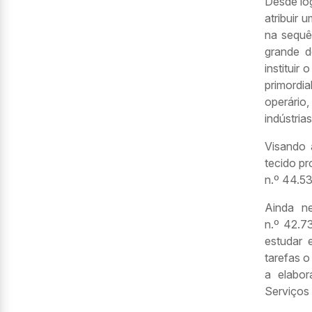
Desde log
atribuir
na sequê
grande d
institui
primordi
operário
indústrias
Visando 
tecido pr
n.º 44.53
Ainda ne
n.º 42.7
estudar 
tarefas o
a elabo
Serviços 