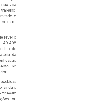
 não viria
trabalho,
imitado o
 no mais,
de rever o
.º 49.408
rídico do
atéria da
rificação
mento, no
ior.
recebidas
e ainda o
e ficavam
ações ou