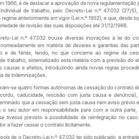
em 1966, é de destacar a aprovação da nova regulamentação ju
 individual de trabalho, pelo Decreto-Lei n.º 47.032 (27/5),
 regime anteriormente em vigor (Lei n.º 1952), e que, desde lo
oriedade de revisão das suas disposições até 31/12/1968.
reto-Lei n.º 47.032 trouxe diversas inovações à lei do co
, nomeadamente em matéria de deveres e garantias das par
ção e de férias, tendo, no que concerne ao regime da ce
 de trabalho, sistematizado esta matéria com a previsão do e
as causas e efeitos, introduzindo ainda novas regras procedi
ia de indemnizações.
ram-se quatro formas autónomas de cessação do contrato de
cordo, caducidade, rescisão com justa causa e denúncia),
erminado que a cessação sem justa causa nem aviso prévio era
ía o seu autor em responsabilidade para com a outra parte,
 se tivesse previsto a possibilidade de reintegração no caso
r a fazer cessar o contrato ilicitamente.
ois de o Decreto-Lei n.º 47.032 ter sido publicado, a entrad