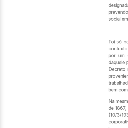
designa
prevendo
social em
Foi só n
contexto
por um 
daquele 
Decreto 
proveni
trabalha
bem como
Na mesma 
de 1867, 
(10/3/1
corporat