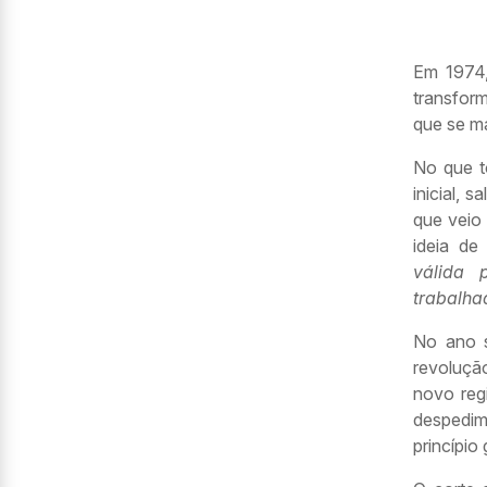
Em 1974,
transfor
que se m
No que t
inicial, 
que veio
ideia de
válida 
trabalha
No ano s
revoluçã
novo reg
despedim
princípio