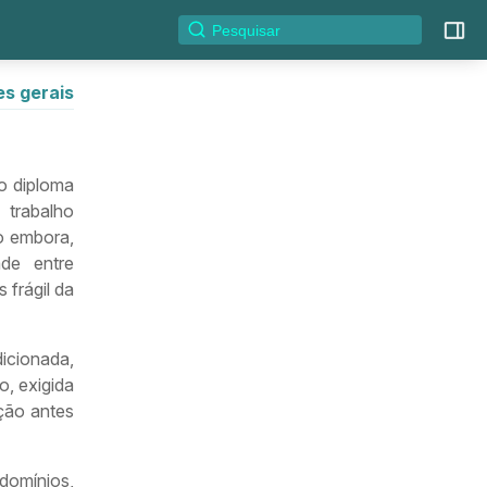
s gerais
ro diploma
trabalho
o embora,
ade entre
 frágil da
dicionada,
o, exigida
ção antes
omínios,