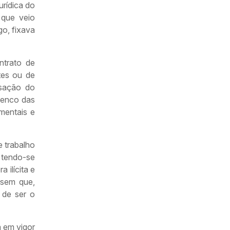
rídica do
 que veio
go, fixava
ntrato de
tes ou de
ssação do
lenco das
mentais e
 trabalho
 tendo-se
 ilícita e
 sem que,
 de ser o
a em vigor