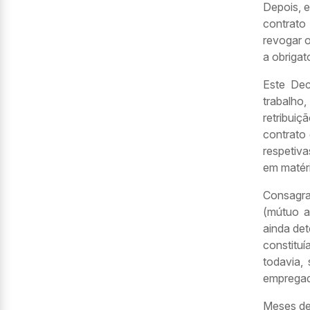
Depois, 
contrato
revogar o
a obrigat
Este Dec
trabalho
retribui
contrato
respetiv
em matér
Consagra
(mútuo a
ainda det
constitu
todavia,
empregado
Meses dep