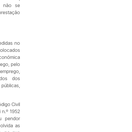
, não se
prestação
edidas no
colocados
conómica
ego, pelo
semprego,
ados dos
públicas,
digo Civil
i n.º 1952
u pendor
olvida as