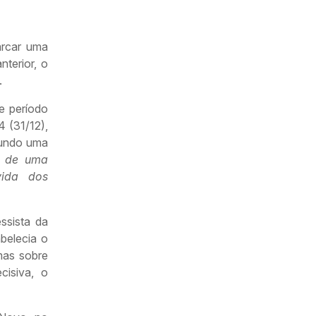
arcar uma
terior, o
.
e período
4 (31/12),
gundo uma
o de uma
vida dos
ssista da
belecia o
mas sobre
cisiva, o