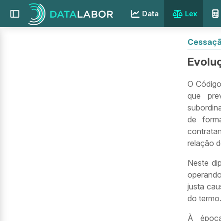
Data
Lex
Cessaçã
Evoluç
O Código 
que pre
subordin
de forma
contratan
relação d
Neste dip
operando 
justa ca
do termo
À época