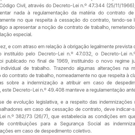
ódigo Civil, através do Decreto-Lei n.º 47.344 (25/11/1966),
entar nada à regulamentação da matéria do contrato de 
amente no que respeita à cessação do contrato, tendo-se l
igo a apresentar a noção de contrato de trabalho, remetendo,
slação especial.
ez, e com atraso em relação à obrigação legalmente prevista 
o instituído pelo Decreto-Lei n.º 47.032, o Decreto-Lei n
foi publicado no final de 1969, instituindo o novo regime ju
 individual de trabalho. Trazendo algumas alterações na m
 do contrato de trabalho, nomeadamente no que respeita à cla
as sobre a indemnização a atribuir em caso de despedi
, este Decreto-Lei n.º 49.408 manteve a regulamentação anter
se de evolução legislativa, e a respeito das indemnizações 
abalhadores em caso de cessação de contrato, deve indicar-s
Lei n.º 382/73 (26/7), que estabelecia as condições em qu
 de contribuições para a Segurança Social as indemniz
ções em caso de despedimento coletivo.