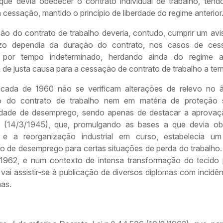
que devia obedecer o contrato individual de trabalho, tend
à cessação, mantido o princípio de liberdade do regime anterior
ão do contrato de trabalho deveria, contudo, cumprir um avis
azo dependia da duração do contrato, nos casos de ces
 por tempo indeterminado, herdando ainda do regime a
 de justa causa para a cessação de contrato de trabalho a ter
cada de 1960 não se verificam alterações de relevo no 
 do contrato de trabalho nem em matéria de proteção 
idade de desemprego, sendo apenas de destacar a aprovaç
 (14/3/1945), que, promulgando as bases a que devia o
e a reorganização industrial em curso, estabelecia um
io de desemprego para certas situações de perda do trabalho.
e 1962, e num contexto de intensa transformação do tecido 
 vai assistir-se à publicação de diversos diplomas com incidê
mas.