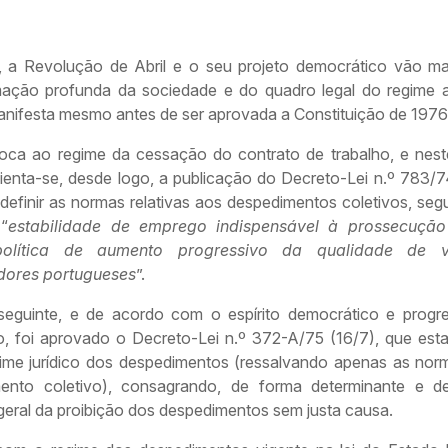
 a Revolução de Abril e o seu projeto democrático vão m
mação profunda da sociedade e do quadro legal do regime an
anifesta mesmo antes de ser aprovada a Constituição de 1976
oca ao regime da cessação do contrato de trabalho, e nest
salienta-se, desde logo, a publicação do Decreto-Lei n.º 783/7
 definir as normas relativas aos despedimentos coletivos, se
 “
estabilidade de emprego
indispensável à prossecuçã
política de aumento progressivo da qualidade de 
dores portugueses
”.
eguinte, e de acordo com o espírito democrático e progre
o, foi aprovado o Decreto-Lei n.º 372-A/75 (16/7), que esta
ime jurídico dos despedimentos (ressalvando apenas as nor
ento coletivo), consagrando, de forma determinante e de
 geral da proibição dos despedimentos sem justa causa.