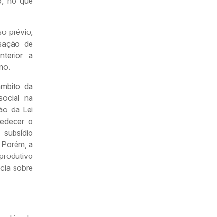
o, no que
.
o prévio,
sação de
nterior a
mo.
âmbito da
social na
ão da Lei
bedecer o
 subsídio
 Porém, a
produtivo
ncia sobre