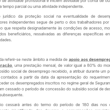
de atividade profissional e iniciem atividade por conta de 
a tempo parcial ou uma atividade independente.
 jurídico da proteção social na eventualidade de dese
dores independentes segue de perto o dos trabalhadores por
no que respeita designadamente às condições de acesso, mo
dos beneficiários, ressalvadas as diferenças específicas en
idades.
da referir-se neste âmbito a medida de
apoio aos desempre
uração
, uma prestação mensal, de valor igual a 80% do mo
bsídio social de desemprego recebido, a atribuir durante um 
 contados a partir da data da apresentação do requerimen
eder os desempregados inscritos no regime geral de Seguran
am cessado o período de concessão do subsídio social de d
u subsequente.
io cessará antes do termo do período de 180 dias nos