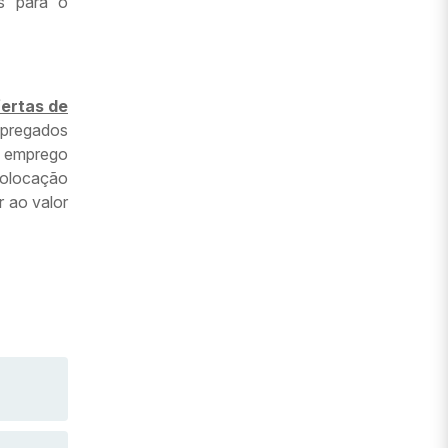
os para o
fertas de
mpregados
 emprego
colocação
 ao valor