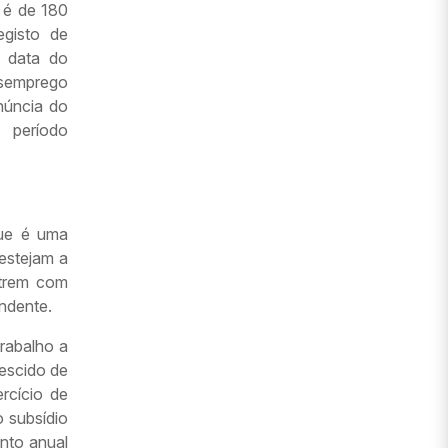
 é de 180
egisto de
à data do
esemprego
núncia do
 período
que é uma
estejam a
utrem com
endente.
rabalho a
rescido de
rcício de
o subsídio
nto anual