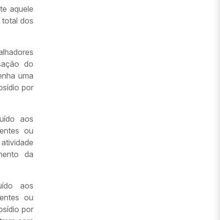
te aquele
total dos
balhadores
sação do
tenha uma
bsídio por
buído aos
rentes ou
atividade
amento da
buído aos
rentes ou
sídio por