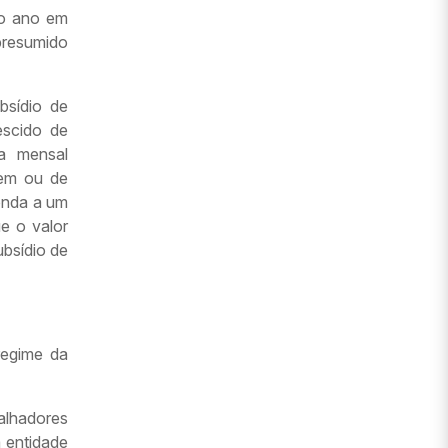
io ano em
presumido
bsídio de
escido de
a mensal
rem ou de
onda a um
e o valor
ubsídio de
regime da
alhadores
 entidade