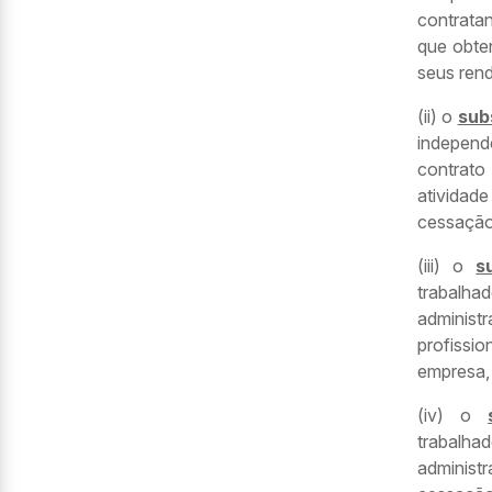
contrata
que obte
seus rend
(ii) o
sub
indepen
contrato
atividade
cessação
(iii) o
s
trabalha
administ
profissi
empresa,
(iv) o
trabalha
administ