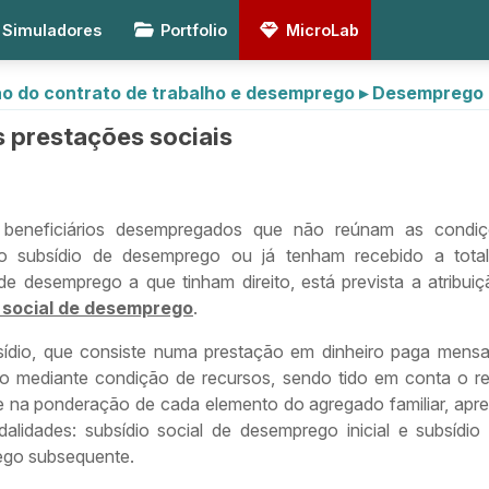
Simuladores
Portfolio
MicroLab
o do contrato de trabalho e desemprego
▸
Desemprego
 prestações sociais
 beneficiários desempregados que não reúnam as condiç
o subsídio de desemprego ou já tenham recebido a tota
 de desemprego a que tinham direito, está prevista a atribui
 social de desemprego
.
sídio, que consiste numa prestação em dinheiro paga mensa
o mediante condição de recursos, sendo tido em conta o r
 na ponderação de cada elemento do agregado familiar, apr
alidades: subsídio social de desemprego inicial e subsídio 
go subsequente.