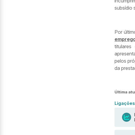
incumpri
subsídio 
Por últi
empreg
titular
apresent
pelos pr
da prest
Última at
Ligações