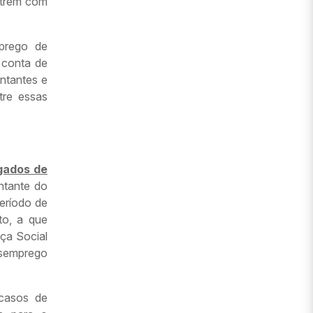
outrem com
mprego de
 conta de
ntantes e
tre essas
gados de
ntante do
período de
to, a que
ça Social
esemprego
 casos de