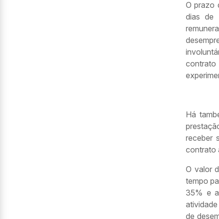
O prazo 
dias de 
remunera
desempre
involunt
contrat
experimen
Há tamb
prestaçã
receber 
contrato 
O valor 
tempo par
35% e a 
atividade
de desem