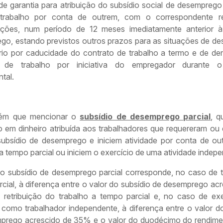
de garantia para atribuição do subsídio social de desemprego
trabalho por conta de outrem, com o correspondente r
ções, num período de 12 meses imediatamente anterior 
go, estando previstos outros prazos para as situações de d
ário por caducidade do contrato de trabalho a termo e de de
o de trabalho por iniciativa do empregador durante o
tal.
ém que mencionar o
subsídio de desemprego parcial
, 
o em dinheiro atribuída aos trabalhadores que requereram ou 
subsídio de desemprego e iniciem atividade por conta de o
a tempo parcial ou iniciem o exercício de uma atividade indep
do subsídio de desemprego parcial corresponde, no caso de t
cial, à diferença entre o valor do subsídio de desemprego ac
retribuição do trabalho a tempo parcial e, no caso de exe
 como trabalhador independente, à diferença entre o valor d
prego acrescido de 35% e o valor do duodécimo do rendime