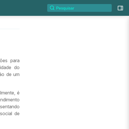
ões para
lidade do
ção de um
lmente, é
endimento
esentando
social de