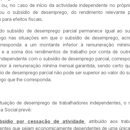
e ou, no caso de início da actividade independente no própr
iou o subsídio de desemprego, do rendimento relevante 
 para efeitos fiscais.
do subsídio de desemprego parcial permanece igual ao su
go nas situações em que o subsídio de desemprego, acr
rresponda a um montante inferior à remuneração mínim
a e a soma dos rendimentos de trabalho por conta de out
 independente com o subsídio de desemprego parcial, corresp
ferior à remuneração mínima mensal garantida, sendo certo qu
io de desemprego parcial não pode ser superior ao valor do s
go que lhe corresponda.
ituação de desemprego de trabalhadores independentes, o 
a Social prevê:
bsídio por cessação de atividade
, atribuído aos trab
entes que sejam economicamente dependentes de uma única