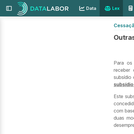
Data
Lex
Cessaçã
Outras
Para os
receber 
subsídio
subsídio
Este sub
concedid
com base
duas mod
desempre