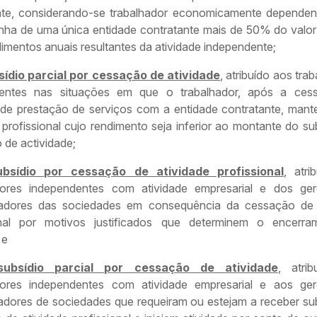
nte, considerando-se trabalhador economicamente dependen
nha de uma única entidade contratante mais de 50% do valor 
imentos anuais resultantes da atividade independente;
sídio parcial por cessação de atividade
, atribuído aos tra
dentes nas situações em que o trabalhador, após a ces
 de prestação de serviços com a entidade contratante, man
 profissional cujo rendimento seja inferior ao montante do su
 de actividade;
ubsídio por cessação de atividade profissional
, atri
dores independentes com atividade empresarial e dos ge
radores das sociedades em consequência da cessação de 
onal por motivos justificados que determinem o encerr
 e
subsídio parcial por cessação de atividade
, atri
dores independentes com atividade empresarial e aos ge
radores de sociedades que requeiram ou estejam a receber sub