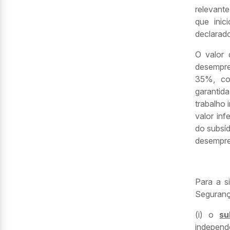
relevant
que inic
declarado
O valor 
desempre
35%, co
garantid
trabalho
valor in
do subsíd
desempre
Para a s
Seguranç
(i) o
su
independ