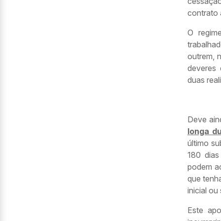
cessação 
contrato 
O regime
trabalha
outrem, 
deveres 
duas real
Deve ain
longa d
último su
180 dias
podem ac
que tenh
inicial o
Este apo