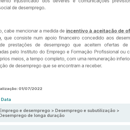
mento injustificado dos deveres e comunicações previst
social de desemprego.
mo, cabe mencionar a medida de
incentivo à aceitação de o
o
, que consiste num apoio financeiro concedido aos dese
es de prestações de desemprego que aceitem ofertas de
adas pelo Instituto do Emprego e Formação Profissional ou 
óprios meios, a tempo completo, com uma remuneração inferior
ação de desemprego que se encontram a receber.
ualização:
01/07/2022
 Data
Emprego e desemprego > Desemprego e subutilização >
Desemprego de longa duração