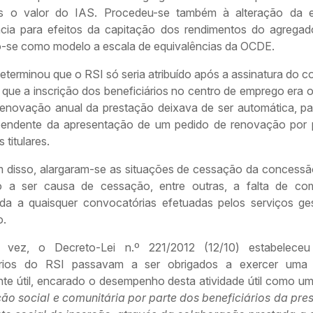
s o valor do IAS. Procedeu-se também à alteração da e
ncia para efeitos da capitação dos rendimentos do agregado 
-se como modelo a escala de equivalências da OCDE.
eterminou que o RSI só seria atribuído após a assinatura do c
 que a inscrição dos beneficiários no centro de emprego era o
renovação anual da prestação deixava de ser automática, p
pendente da apresentação de um pedido de renovação por 
 titulares.
m disso, alargaram-se as situações de cessação da concessã
 a ser causa de cessação, entre outras, a falta de co
icada a quaisquer convocatórias efetuadas pelos serviços ge
o.
 vez, o Decreto-Lei n.º 221/2012 (12/10) estabelece
ários do RSI passavam a ser obrigados a exercer uma 
nte útil, encarado o desempenho desta atividade útil como um
ção social e comunitária por parte dos beneficiários da pre