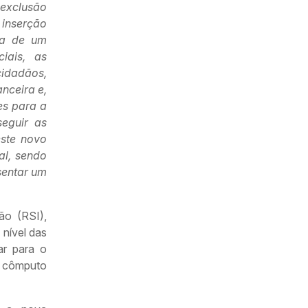
 exclusão
 inserção
ma de um
iais, as
cidadãos,
nceira e,
es para a
seguir as
este novo
al, sendo
sentar um
ão (RSI),
 nível das
ar para o
o cômputo