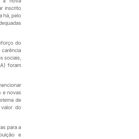
, a nova
 inscrito
 há, pelo
adequadas
eforço do
carência
 sociais,
A) foram
mencionar
s e novas
istema de
 valor do
ras para a
buição e