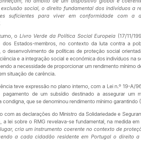
onheçam, no âmbito de um dispositivo global e coerent
 exclusão social, o direito fundamental dos indivíduos a r
ões suficientes para viver em conformidade com a d
.
turno, o
Livro Verde da Política Social Europeia
(17/11/199
e dos Estados-membros, no contexto da luta contra a po
, o desenvolvimento de políticas de proteção social orientad
ciência e a integração social e económica dos indivíduos na 
endo a necessidade de proporcionar um rendimento mínimo d
em situação de carência.
ência teve expressão no plano interno, com a Lei n.º 19-A/9
r o pagamento de um subsídio destinado a assegurar um 
ia condigna, que se denominou rendimento mínimo garantindo
o com as declarações do Ministro da Solidariedade e Seguran
, a lei sobre o RMG revelava-se fundamental, na medida em
 lugar, cria um instrumento coerente no contexto de proteçã
endo a cada cidadão residente em Portugal o direito a