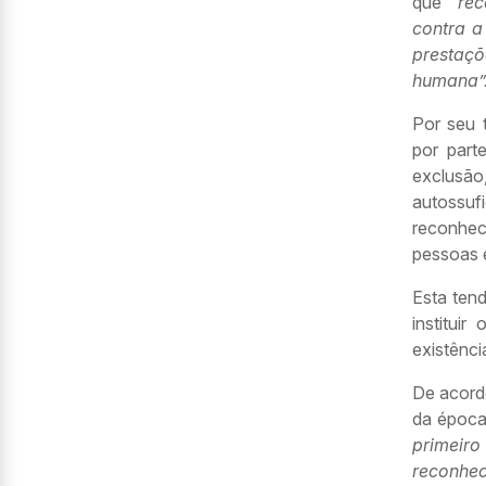
que “
rec
contra a
prestaç
humana”
Por seu 
por part
exclusão
autossufi
reconhec
pessoas 
Esta tend
institui
existênc
De acord
da época
primeiro
reconhec