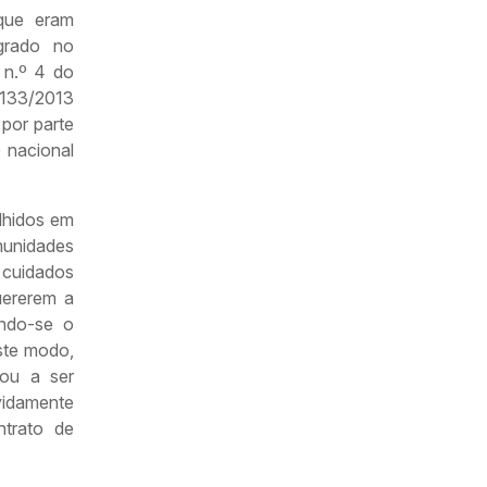
 que eram
agrado no
o n.º 4 do
 133/2013
por parte
o nacional
lhidos em
unidades
 cuidados
uererem a
ando-se o
ste modo,
sou a ser
vidamente
trato de