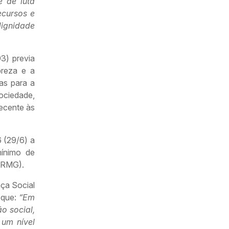
e de luta
ecursos e
ignidade
3) previa
breza e a
as para a
sociedade,
ecente às
6 (29/6) a
mínimo de
 (RMG).
ça Social
 que:
“Em
o social,
 um nível