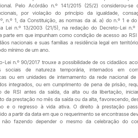
cional. Pelo Acórdão n.º 141/2015 (25/2) considerou-se
tucionais, por violação do princípio da igualdade, cons
.º, n.º 1, da Constituição, as normas da al. a) do n.º 1 e d
 da Lei n.º 13/2003 (21/5), na redação do Decreto-Lei n.º
na parte em que impunham como condição de acesso ao RSI 
ãos nacionais e suas famílias a residência legal em territóri
íodo mínimo de um ano.
o-Lei n.º 90/2017 trouxe a possibilidade de os cidadãos aco
as sociais de natureza temporária, internados em com
icas ou em unidades de internamento da rede nacional de
dos integrados, ou em cumprimento de pena de prisão, req
o de RSI antes da saída, da alta ou da libertação, inici
o da prestação no mês da saída ou da alta, favorecendo, de
ão e o regresso à vida ativa. O direito à prestação pas
ido a partir da data em que o requerimento se encontrasse de
do, não fazendo depender o mesmo da celebração do con