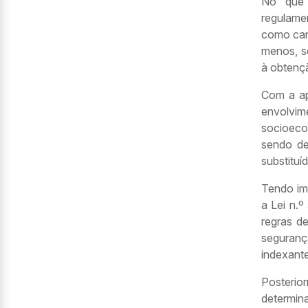
No que 
regulame
como can
menos, s
à obtenç
Com a ap
envolvi
socioeco
sendo d
substituí
Tendo im
a Lei n.
regras d
seguranç
indexante
Posterior
determi