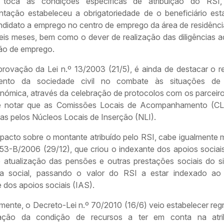
toca às condições específicas de atribuição do RSI
ntação estabeleceu a obrigatoriedade de o beneficiário estar
didato a emprego no centro de emprego da área de residência
eis meses, bem como o dever de realização das diligências 
ão de emprego.
rovação da Lei n.º 13/2003 (21/5), é ainda de destacar o r
mento da sociedade civil no combate às situações de 
nómica, através da celebração de protocolos com os parceiros
e notar que as Comissões Locais de Acompanhamento (CL
das pelos Núcleos Locais de Inserção (NLI).
pacto sobre o montante atribuído pelo RSI, cabe igualmente 
º 53-B/2006 (29/12), que criou o indexante dos apoios sociai
e atualização das pensões e outras prestações sociais do s
a social, passando o valor do RSI a estar indexado ao
 dos apoios sociais (IAS).
mente, o Decreto-Lei n.º 70/2010 (16/6) veio estabelecer reg
nação da condição de recursos a ter em conta na atri