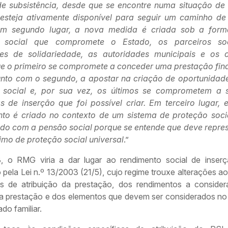
e subsistência, desde que se encontre numa situação de
 esteja ativamente disponível para seguir um caminho de
 Em segundo lugar, a nova medida é criada sob a for
o social que compromete o Estado, os parceiros soc
ções de solidariedade, as autoridades municipais e os 
e o primeiro se compromete a conceder uma prestação fina
nto com o segundo, a apostar na criação de oportunidad
 social e, por sua vez, os últimos se comprometem a 
ias de inserção que foi possível criar. Em terceiro lugar, 
nto é criado no contexto de um sistema de proteção soci
do com a pensão social porque se entende que deve repre
nimo de proteção social universal
.”
 o RMG viria a dar lugar ao rendimento social de inserç
pela Lei n.º 13/2003 (21/5), cujo regime trouxe alterações ao
s de atribuição da prestação, dos rendimentos a consider
da prestação e dos elementos que devem ser considerados n
do familiar.