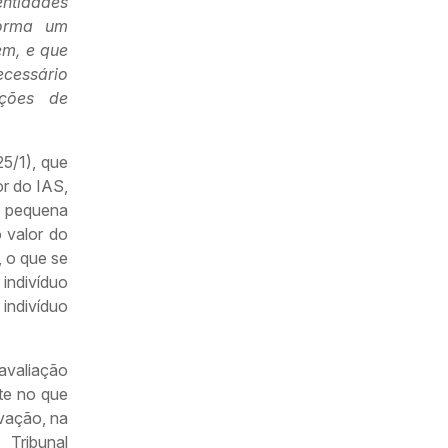
entidades
forma um
em, e que
ecessário
ações de
25/1), que
r do IAS,
a pequena
 valor do
, o que se
indivíduo
indivíduo
avaliação
te no que
ovação, na
 Tribunal