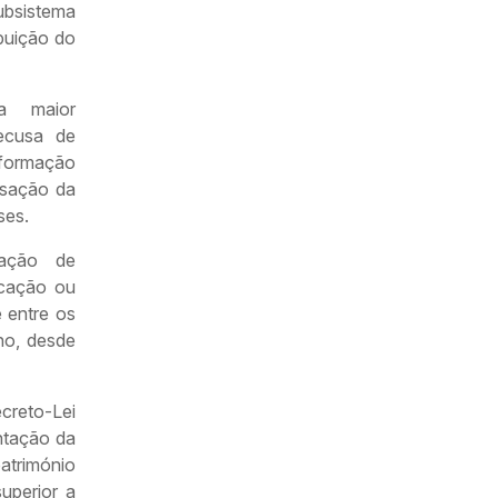
ubsistema
ibuição do
ma maior
recusa de
formação
ssação da
ses.
dação de
ucação ou
 entre os
ho, desde
ecreto-Lei
ntação da
atrimónio
uperior a