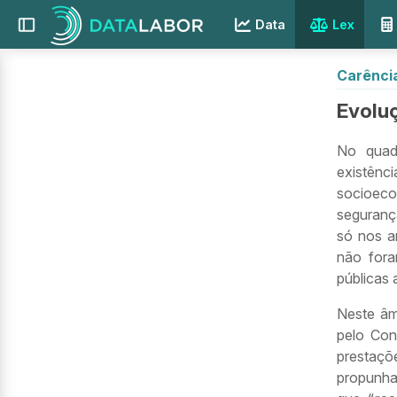
Data
Lex
Carênci
Evoluç
No quad
existênc
socioec
segurança
só nos a
não fora
públicas 
Neste âm
pelo Con
prestaçõ
propunha