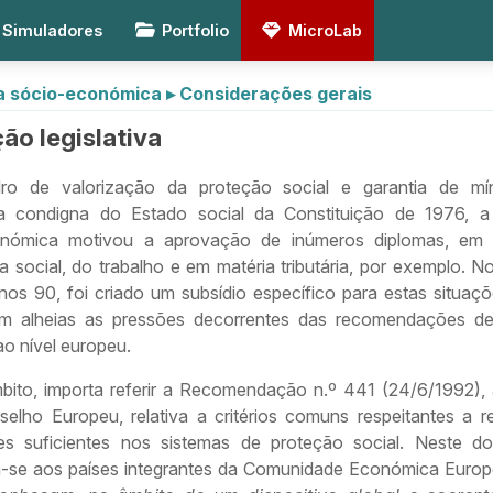
Simuladores
Portfolio
MicroLab
a sócio-económica
▸
Considerações gerais
ão legislativa
ro de valorização da proteção social e garantia de mí
ia condigna do Estado social da Constituição de 1976, a
onómica motivou a aprovação de inúmeros diplomas, em 
 social, do trabalho e em matéria tributária, por exemplo. N
nos 90, foi criado um subsídio específico para estas situaçõ
m alheias as pressões decorrentes das recomendações de 
ao nível europeu.
bito, importa referir a Recomendação n.º 441 (24/6/1992),
selho Europeu, relativa a critérios comuns respeitantes a r
es suficientes nos sistemas de proteção social. Neste d
-se aos países integrantes da Comunidade Económica Europ