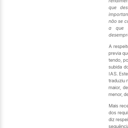
rendimen
que des
importan
não se c
a que s
desempr
A respeit
previa q
tendo, p
subida d
IAS. Este
traduziu
maior, d
menor, d
Mais rec
dos requ
diz respe
sequênci