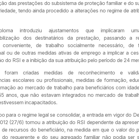
ão das prestações do subsistema de proteção familiar e do s
riedade, tendo ainda procedido a alterações no regime de atr
ploma introduziu ajustamentos que implicaram u
bilização dos destinatários da prestação, passando a 
 conveniente, de trabalho socialmente necessário, de 
onal ou de outras medidas ativas de emprego a implicar a ce
 do RSI e a inibição da sua atribuição pelo período de 24 me
, foram criadas medidas de reconhecimento e vali
cias escolares ou profissionais, medidas de formação, ed
imação ao mercado de trabalho para beneficiários com idade
55 anos, que não estavam integrados no mercado de trabal
estivessem incapacitados.
 para o regime legal se consolidar, a entrada em vigor do D
2012 (27/6) tornou a atribuição do RSI dependente da aprese
 de recursos do beneficiário, na medida em que o valor do p
io do requerente e do seu agregado familiar não podia ser s