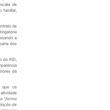
scala de
familiar,
ontrato de
brigatória
assando a
parte dos
o do RSI,
mparência
stores da
u que os
atividade
a “
forma
stação de