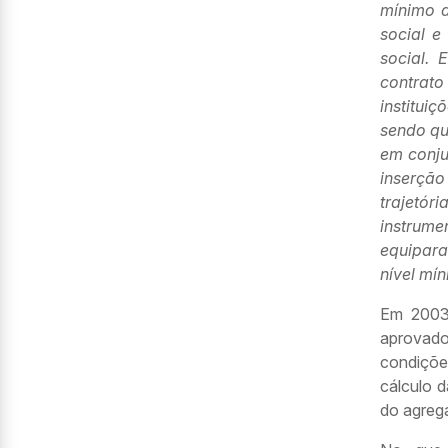
mínimo d
social e
social.
contrat
institui
sendo qu
em conju
inserção
trajetór
instrume
equipara
nível mí
Em 2003,
aprovado 
condiçõe
cálculo 
do agrega