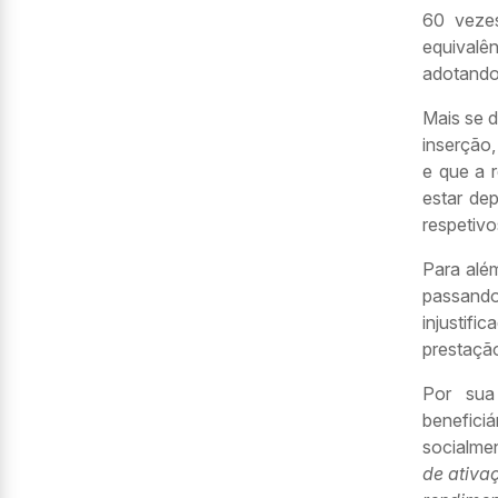
60 veze
equivalê
adotando
Mais se d
inserção,
e que a 
estar de
respetivos
Para alé
passando
injustif
prestaçã
Por sua
benefici
socialme
de ativa