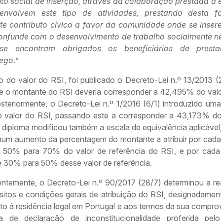
to social de inserção, através da colaboração prestada a 
envolvem este tipo de atividades, prestando desta 
te contributo cívico a favor da comunidade onde se inser
onfunde com o desenvolvimento de trabalho socialmente n
e encontram obrigados os beneficiários de prest
ego.
”
o do valor do RSI, foi publicado o Decreto-Lei n.º 13/2013 (
ue o montante do RSI deveria corresponder a 42,495% do valo
osteriormente, o Decreto-Lei n.º 1/2016 (6/1) introduzido um
o valor do RSI, passando este a corresponder a 43,173% do
 diploma modificou também a escala de equivalência aplicável
 num aumento da percentagem do montante a atribuir por cada 
e 50% para 70% do valor de referência do RSI, e por cada 
e 30% para 50% desse valor de referência.
entemente, o Decreto-Lei n.º 90/2017 (28/7) determinou a re
isitos e condições gerais de atribuição do RSI, designadamen
ito à residência legal em Portugal e aos termos da sua compr
a de declaração de inconstitucionalidade proferida pelo