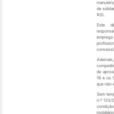
manutenç
de solida
RSI.
Este di
responsa
emprego
profissi
concessão
Ademais
competên
de aprox
18 e os 
que não 
Sem tempo
n.º 133/
condição
mobiliár