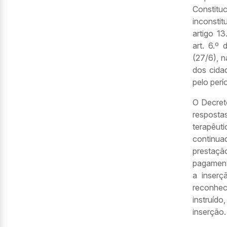
Constitu
inconsti
artigo 13
art. 6.º
(27/6), 
dos cidad
pelo per
O Decret
respost
terapêut
continua
prestaçã
pagament
a inserç
reconhec
instruí
inserção.