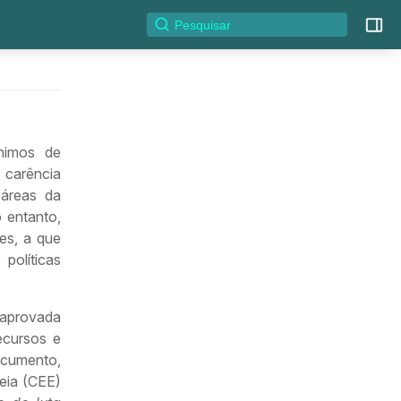
nimos de
 carência
áreas da
o entanto,
es, a que
políticas
 aprovada
ecursos e
ocumento,
eia (CEE)