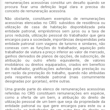
remunerações acessórias constitui um desafio quando se
procura fixar uma definição legal clara e precisa do
conceito de remuneração acessória.
Não obstante, constituem exemplos de remunerações
acessórias elencadas no CIRS: subsídios de residência ou
utilização de casa de habitação disponibilizada pela
entidade patronal, empréstimos sem juros ou a taxa de
juros reduzida, utilização pessoal do trabalhador que gera
encargos para a sociedade, importâncias despendidas pela
entidade patronal com viagens de turismo e similares, não
conexas com as funções do trabalhador, aquisição pelo
trabalhador de viatura a preço inferior ao valor de mercado,
ganhos derivados de planos de opções, de subscrição, de
atribuição ou outro efeito equivalente, de valores
imobiliários ou direitos equiparados, criados em benefício
do trabalhador, gratificações auferidas pela prestação ou
em razão da prestação do trabalho, quando não atribuídas
pela respetiva entidade patronal (mais comummente
designadas por gorjetas), entre outras.
Uma grande parte do elenco de remunerações acessórias
referidas no CIRS constituem remunerações em espécie,
como a oferta de um bem, a atribuição do direito de
utilização pessoal de um bem que seja da propriedade da
entidade patronal ou que gere encargos para este ou a
atribuição ao trabalhador de um outro tipo de direito ou