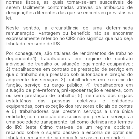
normas fiscais, as quais tornar-se-iam suscetíveis de
serem facilmente contornadas através da atribuição de
designações diferentes das que se encontram previstas na
lei.
Neste sentido, a circunstância de uma determinada
remuneração, vantagem ou benefício não se encontrar
expressamente referido no CIRS não significa que não seja
tributado em sede de IRS.
Por conseguinte, são titulares de rendimentos de trabalho
dependente:1) trabalhadores em regime de contrato
individual de trabalho ou situação legalmente equiparável;
2) trabalhadores em contrato de prestação de serviço em
que o trabalho seja prestado sob autoridade e direção do
adquirente dos serviços; 3) trabalhadores em exercício de
função, serviço ou cargo público; 4) trabalhadores em
situação de pré-reforma, pré-aposentação e reserva, com
ou sem prestação de trabalho; 5) membros dos órgãos
estatutários das pessoas coletivas e entidades
equiparadas, com exceção dos revisores oficiais de contas
e 6) trabalhadores que prestem serviços a uma única
entidade, com exceção dos sócios que prestam serviços a
uma sociedade transparente, tal como definida nos termos
do IRC (este último trata-se de um regime opcional,
recaindo sobre o sujeito passivo a escolha de optar ser
tributado em sede de categoria A, se assim o entender).