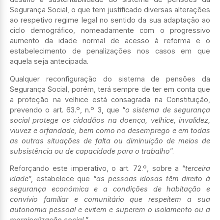
Segurança Social, o que tem justificado diversas alterações
ao respetivo regime legal no sentido da sua adaptação ao
ciclo demográfico, nomeadamente com o progressivo
aumento da idade normal de acesso à reforma e o
estabelecimento de penalizações nos casos em que
aquela seja antecipada.
Qualquer reconfiguração do sistema de pensões da
Segurança Social, porém, terá sempre de ter em conta que
a proteção na velhice está consagrada na Constituição,
prevendo o art. 63.º, n.º 3, que “
o sistema de segurança
social protege os cidadãos na doença, velhice, invalidez,
viuvez e orfandade, bem como no desemprego e em todas
as outras situações de falta ou diminuição de meios de
subsistência ou de capacidade para o trabalho
”.
Reforçando este imperativo, o art. 72.º, sobre a “
terceira
idade
”, estabelece que “
as pessoas idosas têm direito à
segurança económica e a condições de habitação e
convívio familiar e comunitário que respeitem a sua
autonomia pessoal e evitem e superem o isolamento ou a
marginalização social.
”