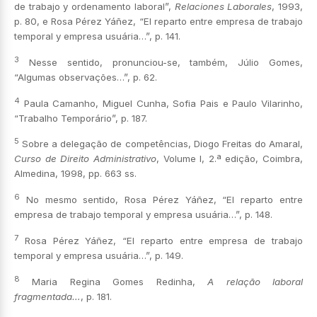
de trabajo y ordenamento laboral”,
Relaciones Laborales
, 1993,
p. 80, e Rosa Pérez Yáñez, “El reparto entre empresa de trabajo
temporal y empresa usuária…”, p. 141.
3
Nesse sentido, pronunciou-se, também, Júlio Gomes,
“Algumas observações…”, p. 62.
4
Paula Camanho, Miguel Cunha, Sofia Pais e Paulo Vilarinho,
“Trabalho Temporário”, p. 187.
5
Sobre a delegação de competências, Diogo Freitas do Amaral,
Curso de Direito Administrativo
, Volume I, 2.ª edição, Coimbra,
Almedina, 1998, pp. 663 ss.
6
No mesmo sentido, Rosa Pérez Yáñez, “El reparto entre
empresa de trabajo temporal y empresa usuária…”, p. 148.
7
Rosa Pérez Yáñez, “El reparto entre empresa de trabajo
temporal y empresa usuária…”, p. 149.
8
Maria Regina Gomes Redinha,
A relação laboral
fragmentada…
, p. 181.