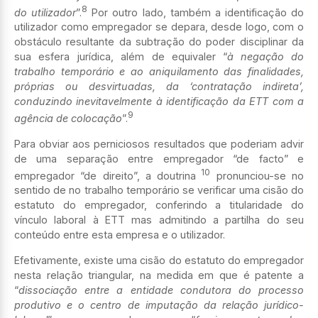
8
do utilizador
”.
Por outro lado, também a identificação do
utilizador como empregador se depara, desde logo, com o
obstáculo resultante da subtração do poder disciplinar da
sua esfera jurídica, além de equivaler “
à negação do
trabalho temporário e ao aniquilamento das finalidades,
próprias ou desvirtuadas, da ‘contratação indireta’,
conduzindo inevitavelmente à identificação da ETT com a
9
agência de colocação
”.
Para obviar aos perniciosos resultados que poderiam advir
de uma separação entre empregador “de facto” e
10
empregador “de direito”, a doutrina
pronunciou-se no
sentido de no trabalho temporário se verificar uma cisão do
estatuto do empregador, conferindo a titularidade do
vínculo laboral à ETT mas admitindo a partilha do seu
conteúdo entre esta empresa e o utilizador.
Efetivamente, existe uma cisão do estatuto do empregador
nesta relação triangular, na medida em que é patente a
“
dissociação entre a entidade condutora do processo
produtivo e o centro de imputação da relação jurídico-