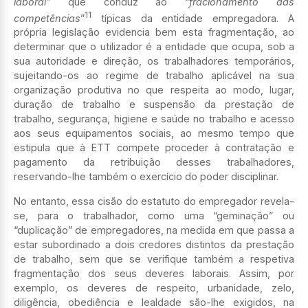
laboral
” que conduz ao “
fracionamento das
11
competências
”
típicas da entidade empregadora. A
própria legislação evidencia bem esta fragmentação, ao
determinar que o utilizador é a entidade que ocupa, sob a
sua autoridade e direção, os trabalhadores temporários,
sujeitando-os ao regime de trabalho aplicável na sua
organização produtiva no que respeita ao modo, lugar,
duração de trabalho e suspensão da prestação de
trabalho, segurança, higiene e saúde no trabalho e acesso
aos seus equipamentos sociais, ao mesmo tempo que
estipula que à ETT compete proceder à contratação e
pagamento da retribuição desses trabalhadores,
reservando-lhe também o exercício do poder disciplinar.
No entanto, essa cisão do estatuto do empregador revela-
se, para o trabalhador, como uma “geminação” ou
“duplicação” de empregadores, na medida em que passa a
estar subordinado a dois credores distintos da prestação
de trabalho, sem que se verifique também a respetiva
fragmentação dos seus deveres laborais. Assim, por
exemplo, os deveres de respeito, urbanidade, zelo,
diligência, obediência e lealdade são-lhe exigidos, na