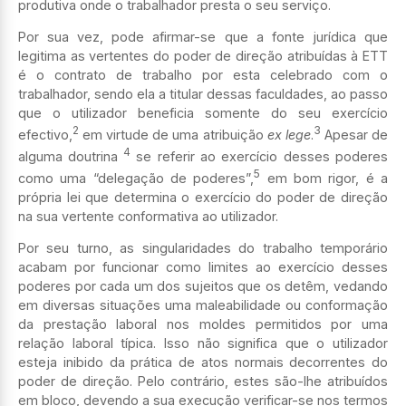
produtiva onde o trabalhador presta o seu serviço.
Por sua vez, pode afirmar-se que a fonte jurídica que
legitima as vertentes do poder de direção atribuídas à ETT
é o contrato de trabalho por esta celebrado com o
trabalhador, sendo ela a titular dessas faculdades, ao passo
que o utilizador beneficia somente do seu exercício
2
3
efectivo,
em virtude de uma atribuição
ex lege
.
Apesar de
4
alguma doutrina
se referir ao exercício desses poderes
5
como uma “delegação de poderes”,
em bom rigor, é a
própria lei que determina o exercício do poder de direção
na sua vertente conformativa ao utilizador.
Por seu turno, as singularidades do trabalho temporário
acabam por funcionar como limites ao exercício desses
poderes por cada um dos sujeitos que os detêm, vedando
em diversas situações uma maleabilidade ou conformação
da prestação laboral nos moldes permitidos por uma
relação laboral típica. Isso não significa que o utilizador
esteja inibido da prática de atos normais decorrentes do
poder de direção. Pelo contrário, estes são-lhe atribuídos
em bloco, devendo a sua execução verificar-se nos termos